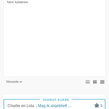
hem luisteren.
Nieuwste
Nieuwste
Beste
Charlie en Lola
Mag ik alsjeblieft wat van jou hebben?
5
Meest bekeken