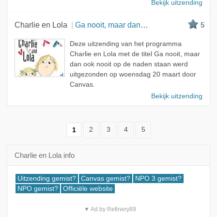
Bekijk uitzending
Charlie en Lola
Ga nooit, maar dan ook nooit op de naden staan
5
Deze uitzending van het programma
Charlie en Lola met de titel Ga nooit, maar
dan ook nooit op de naden staan werd
uitgezonden op woensdag 20 maart door
Canvas.
Bekijk uitzending
1
2
3
4
5
Charlie en Lola info
Uitzending gemist?
Canvas gemist?
NPO 3 gemist?
NPO gemist?
Officiële website
▼ Ad by Refinery89