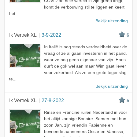
COVID de hele wereld in zijn greep krijgt,
komt de verbouwing stil te liggen en keert
het...
Bekijk uitzending
Ik Vertrek XL
3-9-2022
6
In Italië is nog steeds verdeeldheid over de
vraag of ze al gaan investeren in het pand,
waar ze nog geen eigenaar van zijn. Hans
durft de gok wel aan maar Wim gaat liever
voor zekerheid. Als ze een grote tegenslag
te...
Bekijk uitzending
Ik Vertrek XL
27-8-2022
5
Rinse en Francine ruilen Nederland in voor
het altijd zonnige Bonaire. Samen met hun
zoon Jan, zijn vriendin Fabienne en
bevriende aannemers Oscar en Vanessa,