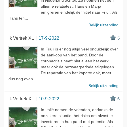
in Nederland achter. Ze noemen het een
ultieme relatietest. Hans en Marja
emigreren eindelijk definitief naar Friuli. Als
Hans ten...
Bekijk uitzending
Ik Vertrek XL
17-9-2022
5
In Friuli is er nog altijd veel onduidelijk over
de aankoop van het pand. Door de
coronacrisis heeft niet alleen het werk
maar ook de bezwaarperiode stilgelegen.
De reparatie van het kapotte dak, moet
dus nog even...
Bekijk uitzending
Ik Vertrek XL
10-9-2022
6
In Italië nemen de vrienden, ondanks de
onzekere situatie, het risico om alvast te
investeren in hun pand met potentie. Als