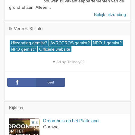
bouwen zij vakantieappartementen van de
grond af aan. Alleen...
Bekijk uitzending
Ik Vertrek XL info
Uitzending gemist?
AVROTROS gemist?
NPO 1 gemist?
NPO gemist?
Officiële website
▼ Ad by Refinery89
deel
Kijktips
Droomhuis op het Platteland
6
Cornwall