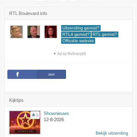
RTL Boulevard info
Uitzending gemist?
RTL4 gemist?
RTL gemist?
Officiële website
▼ Ad by Refinery89
deel
Kijktips
Shownieuws
5
12-8-2026
Bekijk uitzending