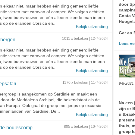
door Sp
 elkaar niet, maar hebben één ding gemeen: liefde
camping
ntie vieren met caravan of camper. We volgen achttien
Costa V
n, twee buurvrouwen en één alleenreizende man in een
Hoogvla
s op de eilanden Corsica en...
Bekijk uitzending
Ger en E
 bergen
1011 x bekeken | 12-7-2024
Lees ve
 elkaar niet, maar hebben één ding gemeen: liefde
ntie vieren met caravan of camper. We volgen achttien
n, twee buurvrouwen en één alleenreizende man in een
s op de eilanden Corsica en...
Bekijk uitzending
epsafari
1170 x bekeken | 11-7-2024
9-8-2021
ergroep is aangekomen op Sardinië en maakt een
 door de Maddalena Archipel, die bekendstaat als de
Na een j
an Europa. Ook gaat de groep met jeeps op excursie
zijn er 
innenlanden van Sardinië. De...
uitbraa
Bekijk uitzending
present
thuis, m
e-boulescompetitie
805 x bekeken | 10-7-2024
groep k