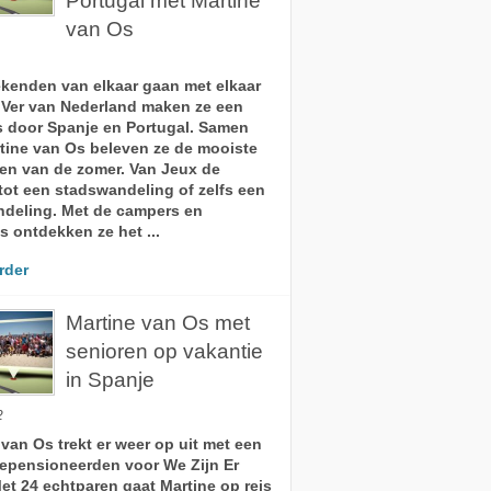
Portugal met Martine
van Os
kenden van elkaar gaan met elkaar
. Ver van Nederland maken ze een
s door Spanje en Portugal. Samen
tine van Os beleven ze de mooiste
en van de zomer. Van Jeux de
tot een stadswandeling of zelfs een
deling. Met de campers en
s ontdekken ze het ...
rder
Martine van Os met
senioren op vakantie
in Spanje
2
 van Os trekt er weer op uit met een
epensioneerden voor We Zijn Er
Met 24 echtparen gaat Martine op reis