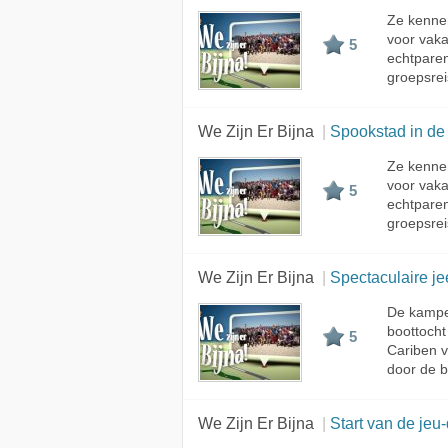
Ze kennen
voor vaka
5
echtpare
groepsrei
We Zijn Er Bijna
Spookstad in de
Ze kennen
voor vaka
5
echtpare
groepsrei
We Zijn Er Bijna
Spectaculaire je
De kampe
boottocht
5
Cariben v
door de b
We Zijn Er Bijna
Start van de jeu-d