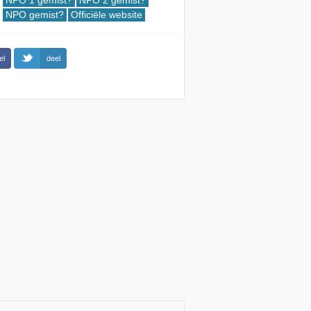
NPO 1 gemist?
NPO 2 gemist?
NPO gemist?
Officiële website
el
deel