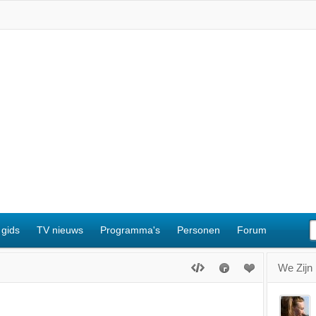
 gids
TV nieuws
Programma's
Personen
Forum
We Zijn 