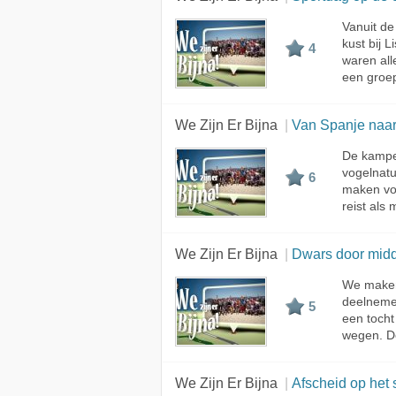
Vanuit de
kust bij 
4
waren all
een groep
We Zijn Er Bijna
Van Spanje naar
De kampe
vogelnatu
6
maken voo
reist als
We Zijn Er Bijna
Dwars door mid
We maken 
deelnemer
5
een tocht
wegen. De
We Zijn Er Bijna
Afscheid op het 