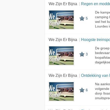
We Zijn Er Bijna
Regen en modd
De kampe
camping b
5
wel het 
Lourdes i
We Zijn Er Bijna
Hoogste treinsp
De groep 
bedevaart
3
loopafsta
dagelijks
We Zijn Er Bijna
Ontdekking van F
Na aanko
volgende 
6
dorp Itxa
onuitspre