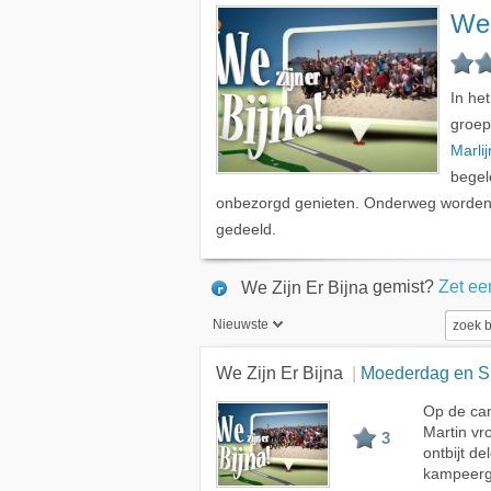
We 
In he
groep
Marli
begel
onbezorgd genieten. Onderweg worden v
gedeeld.
gemist?
Zet ee
We Zijn Er Bijna
Nieuwste
Nieuwste
We Zijn Er Bijna
Moederdag en Si
Beste
Op de cam
Martin vr
Meest bekeken
3
ontbijt d
A - Z
kampeergr