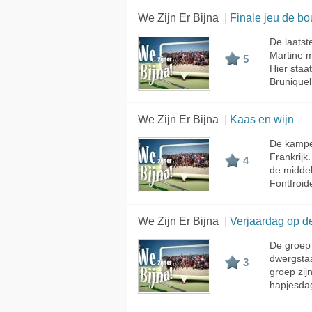
We Zijn Er Bijna
Finale jeu de bo
De laatst
Martine m
5
Hier staa
Bruniquel
We Zijn Er Bijna
Kaas en wijn
De kampee
Frankrijk
4
de middel
Fontfroid
We Zijn Er Bijna
Verjaardag op d
De groep
dwergstaa
3
groep zij
hapjesdag