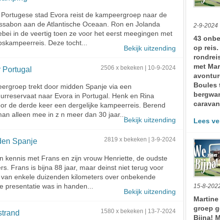
 Portugese stad Evora reist de kampeergroep naar de
Lissabon aan de Atlantische Oceaan. Ron en Jolanda
2-9-2024
ebei in de veertig toen ze voor het eerst meegingen met
43 onbe
skampeerreis. Deze tocht...
op reis
Bekijk uitzending
rondrei
met Mar
 Portugal
2506 x bekeken | 10-9-2024
avontur
Boules 
ergroep trekt door midden Spanje via een
bergwan
urreservaat naar Evora in Portugal. Henk en Rina
caravan
r de derde keer een dergelijke kampeerreis. Berend
 man alleen mee in z n meer dan 30 jaar...
Bekijk uitzending
Lees ve
den Spanje
2819 x bekeken | 3-9-2024
kennis met Frans en zijn vrouw Henriette, de oudste
s. Frans is bijna 88 jaar, maar deinst niet terug voor
 van enkele duizenden kilometers over onbekende
15-8-202
 presentatie was in handen...
Bekijk uitzending
Martine
groep g
strand
1580 x bekeken | 13-7-2024
Bijna! 