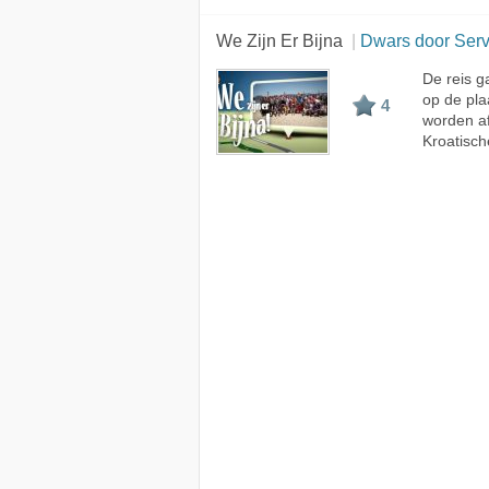
We Zijn Er Bijna
Dwars door Servië 
De reis g
op de pla
4
worden af
Kroatisch