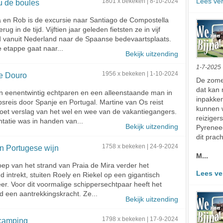
Lees ve
u de boules
1801 x bekeken | 8-10-2024
 en Rob is de excursie naar Santiago de Compostella
erug in de tijd. Vijftien jaar geleden fietsten ze in vijf
d vanuit Nederland naar de Spaanse bedevaartsplaats.
e etappe gaat naar...
Bekijk uitzending
1-7-2025
de Douro
1956 x bekeken | 1-10-2024
De zomer
dat kan 
n eenentwintig echtparen en een alleenstaande man in
inpakken
sreis door Spanje en Portugal. Martine van Os reist
kunnen w
et verslag van het wel en wee van de vakantiegangers.
reiziger
tatie was in handen van...
Bekijk uitzending
Pyrenee
dit prach
n Portugese wijn
1758 x bekeken | 24-9-2024
M...
oep van het strand van Praia de Mira verder het
Lees ve
d intrekt, stuiten Roely en Riekel op een gigantisch
r. Voor dit voormalige schippersechtpaar heeft het
ijd een aantrekkingskracht. Ze...
Bekijk uitzending
 camping
1798 x bekeken | 17-9-2024