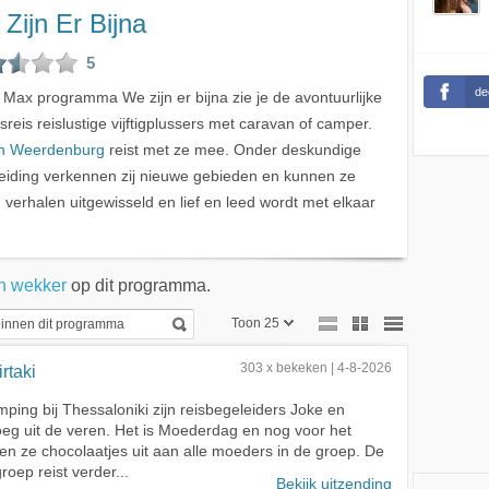
Zijn Er Bijna
5
de
t Max programma We zijn er bijna zie je de avontuurlijke
sreis reislustige vijftigplussers met caravan of camper.
jn Weerdenburg
reist met ze mee. Onder deskundige
eiding verkennen zij nieuwe gebieden en kunnen ze
erhalen uitgewisseld en lief en leed wordt met elkaar
n wekker
op dit programma.
Toon 25
Toon 25
rtaki
303 x bekeken | 4-8-2026
Toon 50
ping bij Thessaloniki zijn reisbegeleiders Joke en
oeg uit de veren. Het is Moederdag en nog voor het
Toon 75
elen ze chocolaatjes uit aan alle moeders in de groep. De
oep reist verder...
Bekijk uitzending