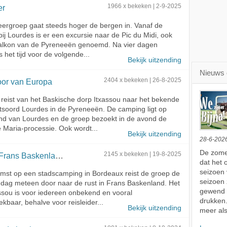
er
1966 x bekeken | 2-9-2025
ergroep gaat steeds hoger de bergen in. Vanaf de
ij Lourdes is er een excursie naar de Pic du Midi, ook
balkon van de Pyreneeën genoemd. Na vier dagen
s het tijd voor de volgende...
Bekijk uitzending
Nieuws 
oor van Europa
2404 x bekeken | 26-8-2025
reist van het Baskische dorp Itxassou naar het bekende
soord Lourdes in de Pyreneeën. De camping ligt op
nd van Lourdes en de groep bezoekt in de avond de
e Maria-processie. Ook wordt...
Bekijk uitzending
28-6-202
De zomer
rans Baskenland
2145 x bekeken | 19-8-2025
dat het 
seizoen 
mst op een stadscamping in Bordeaux reist de groep de
seizoen z
dag meteen door naar de rust in Frans Baskenland. Het
gewend z
ssou is voor iedereen onbekend en vooral
drukken.
ekbaar, behalve voor reisleider...
Bekijk uitzending
meer als 