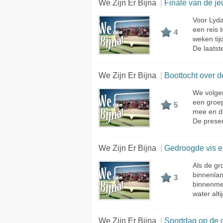
We Zijn Er Bijna
Finale van de je
Voor Lyda
een reis t
4
weken tij
De laatst
We Zijn Er Bijna
Boottocht over 
We volge
een groep
5
mee en do
De presen
We Zijn Er Bijna
Gedroogde vis e
Als de gr
binnenlan
3
binnenmee
water alt
We Zijn Er Bijna
Sportdag op de