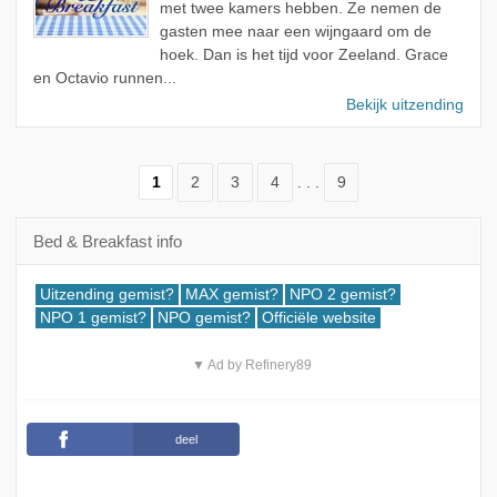
met twee kamers hebben. Ze nemen de
gasten mee naar een wijngaard om de
hoek. Dan is het tijd voor Zeeland. Grace
en Octavio runnen...
Bekijk uitzending
1
2
3
4
. . .
9
Bed & Breakfast info
Uitzending gemist?
MAX gemist?
NPO 2 gemist?
NPO 1 gemist?
NPO gemist?
Officiële website
▼ Ad by Refinery89
deel