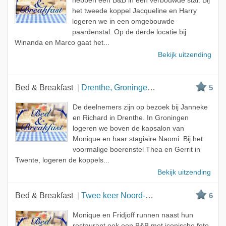
hebben een B&B in een verbouwde stal. Bij
het tweede koppel Jacqueline en Harry
logeren we in een omgebouwde
paardenstal. Op de derde locatie bij
Winanda en Marco gaat het...
Bekijk uitzending
Bed & Breakfast
Drenthe, Groningen en Twente
5
De deelnemers zijn op bezoek bij Janneke
en Richard in Drenthe. In Groningen
logeren we boven de kapsalon van
Monique en haar stagiaire Naomi. Bij het
voormalige boerenstel Thea en Gerrit in
Twente, logeren de koppels...
Bekijk uitzending
Bed & Breakfast
Twee keer Noord-Holland en Noord-Brabant
6
Monique en Fridjoff runnen naast hun
restaurant ook een B&B met iconische foto