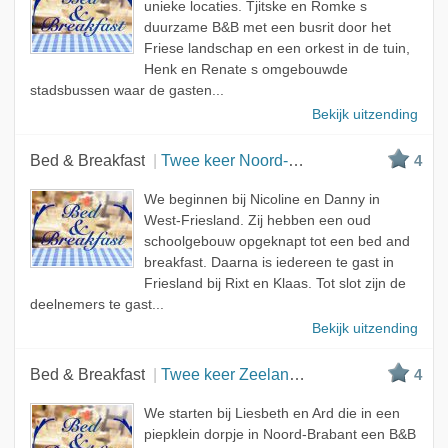
unieke locaties. Tjitske en Romke s
duurzame B&B met een busrit door het
Friese landschap en een orkest in de tuin,
Henk en Renate s omgebouwde
stadsbussen waar de gasten...
Bekijk uitzending
Bed & Breakfast
Twee keer Noord-Holland, een keer Friesland
4
We beginnen bij Nicoline en Danny in
West-Friesland. Zij hebben een oud
schoolgebouw opgeknapt tot een bed and
breakfast. Daarna is iedereen te gast in
Friesland bij Rixt en Klaas. Tot slot zijn de
deelnemers te gast...
Bekijk uitzending
Bed & Breakfast
Twee keer Zeeland, een keer Noord-Brabant
4
We starten bij Liesbeth en Ard die in een
piepklein dorpje in Noord-Brabant een B&B