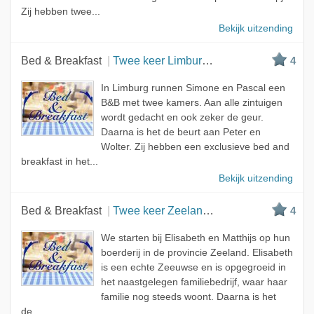
Zij hebben twee...
Bekijk uitzending
Bed & Breakfast
Twee keer Limburg, een keer Brabant
4
In Limburg runnen Simone en Pascal een
B&B met twee kamers. Aan alle zintuigen
wordt gedacht en ook zeker de geur.
Daarna is het de beurt aan Peter en
Wolter. Zij hebben een exclusieve bed and
breakfast in het...
Bekijk uitzending
Bed & Breakfast
Twee keer Zeeland, een keer Zuid-Holland
4
We starten bij Elisabeth en Matthijs op hun
boerderij in de provincie Zeeland. Elisabeth
is een echte Zeeuwse en is opgegroeid in
het naastgelegen familiebedrijf, waar haar
familie nog steeds woont. Daarna is het
de...