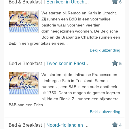
Bed & Breakfast
Een keer in Utrecht, twee keer in Noord-Brabant
6
We starten bij Remco en Karin in Utrecht.
Zij runnen een B&B in een voormalige
pastorie waar voorheen veertien
domineegezinnen woonden. De Belgische
Bob en de Brabantse Charlotte runnen een
B&B in een groentekas en een...
Bekijk uitzending
Bed & Breakfast
Twee keer in Friesland, een keer in Drenthe
5
We starten bij de Italiaanse Francesco en
Limburgse Sieb in Friesland. Samen
runnen zij een B&B in een oude apotheek
uit 1750. Daarna mogen de gasten logeren
bij Ida en Rienk. Zij runnen een bijzondere
B&B aan een Fries...
Bekijk uitzending
Bed & Breakfast
Noord-Holland en Friesland
4