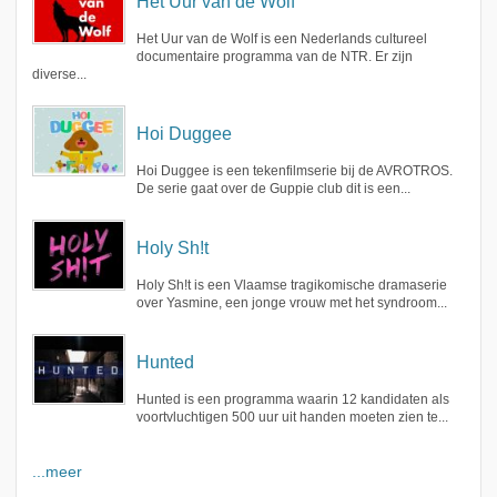
Het Uur van de Wolf
Het Uur van de Wolf is een Nederlands cultureel
documentaire programma van de NTR. Er zijn
diverse...
Hoi Duggee
Hoi Duggee is een tekenfilmserie bij de AVROTROS.
De serie gaat over de Guppie club dit is een...
Holy Sh!t
Holy Sh!t is een Vlaamse tragikomische dramaserie
over Yasmine, een jonge vrouw met het syndroom...
Hunted
Hunted is een programma waarin 12 kandidaten als
voortvluchtigen 500 uur uit handen moeten zien te...
...meer