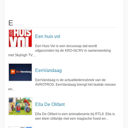
E
Een huis vol
Een Huis Vol is een docusoap dat wordt
uitgezonden bij de KRO-NCRV in samenwerking
met Skyhigh TV....
EenVandaag
EenVandaag is de actualiteitenrubriek van de
AVROTROS. EenVandaag brengt het laatste nieuws
en...
Ella De Olifant
Ella De Olifant is een animatieserie bij RTL8. Ella is
een klein olifantje met een magische hoed en...