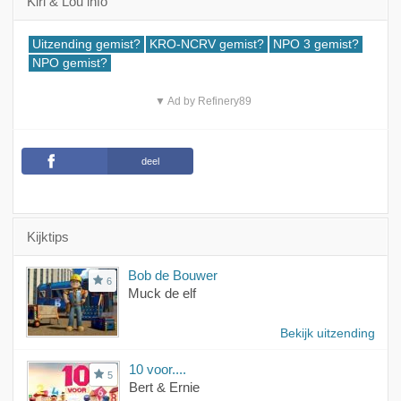
Kiri & Lou info
Uitzending gemist?
KRO-NCRV gemist?
NPO 3 gemist?
NPO gemist?
▼ Ad by Refinery89
deel
Kijktips
Bob de Bouwer
6
Muck de elf
Bekijk uitzending
10 voor....
5
Bert & Ernie